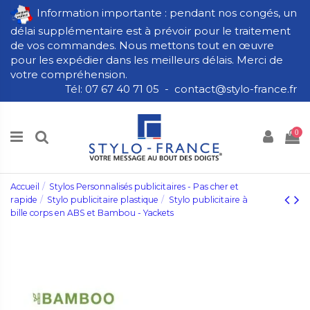
Information importante : pendant nos congés, un
délai supplémentaire est à prévoir pour le traitement
de vos commandes. Nous mettons tout en œuvre
pour les expédier dans les meilleurs délais. Merci de
votre compréhension.
Tél: 07 67 40 71 05 - contact@stylo-france.fr
0
Accueil
Stylos Personnalisés publicitaires - Pas cher et
rapide
Stylo publicitaire plastique
Stylo publicitaire à
bille corps en ABS et Bambou - Yackets