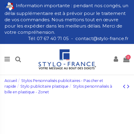
Information importante : pendant nos congés, un
délai supplémentaire est à prévoir pour le traitement
de vos commandes. Nous mettons tout en œuvre
pour les expédier dans les meilleurs délais. Merci de
votre compréhension.
Tél: 07 67 40 71 05 - contact@stylo-france.fr
0
Accueil
Stylos Personnalisés publicitaires - Pas cher et
rapide
Stylo publicitaire plastique
Stylos personnalisés à
bille en plastique - Zonet