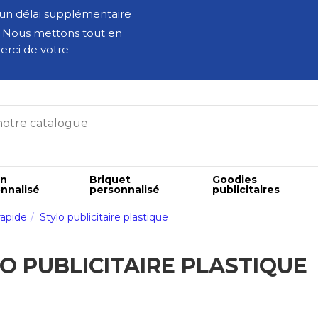
 un délai supplémentaire
. Nous mettons tout en
erci de votre
on
Briquet
Goodies
nnalisé
personnalisé
publicitaires
rapide
Stylo publicitaire plastique
O PUBLICITAIRE PLASTIQUE