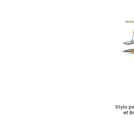
Stylo p
et B