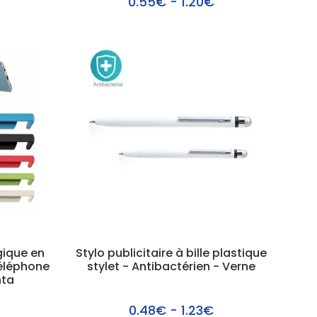
0.55€ - 1.20€
gique en
Stylo publicitaire à bille plastique
éléphone
stylet - Antibactérien - Verne
nta
0.48€ - 1.23€