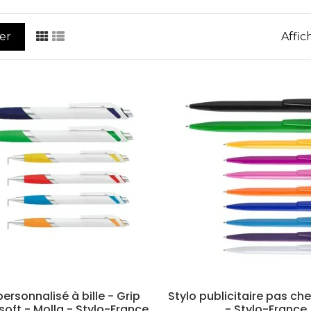
rer
Affic
personnalisé à bille - Grip
Stylo publicitaire pas che
soft - Molla - Stylo-France
- Stylo-France