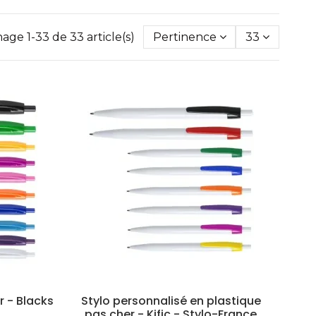
hage 1-33 de 33 article(s)
Pertinence
33
r - Blacks
Stylo personnalisé en plastique
pas cher - Kific - Stylo-France