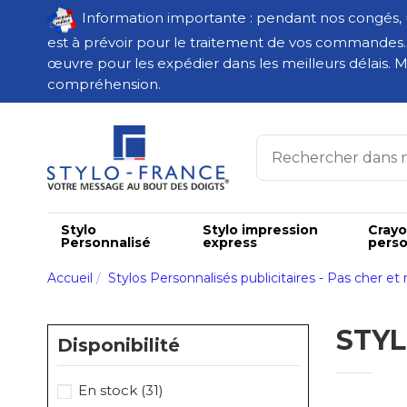
Information importante : pendant nos congés,
est à prévoir pour le traitement de vos commandes
œuvre pour les expédier dans les meilleurs délais. M
compréhension.
Stylo
Stylo impression
Cray
Personnalisé
express
perso
Accueil
Stylos Personnalisés publicitaires - Pas cher et 
STYL
Disponibilité
En stock
(31)