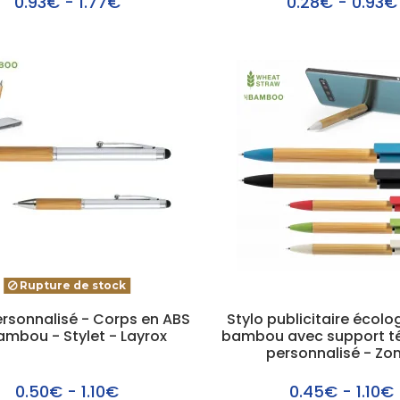
0.93€ - 1.77€
0.28€ - 0.93€
Rupture de stock
ersonnalisé - Corps en ABS
Stylo publicitaire écolo
ambou - Stylet - Layrox
bambou avec support t
personnalisé - Zo
0.50€ - 1.10€
0.45€ - 1.10€