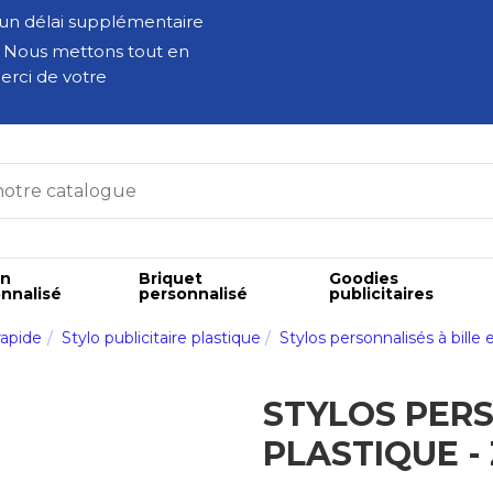
 un délai supplémentaire
. Nous mettons tout en
erci de votre
on
Briquet
Goodies
nnalisé
personnalisé
publicitaires
rapide
Stylo publicitaire plastique
Stylos personnalisés à bille
STYLOS PERS
PLASTIQUE -