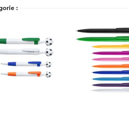
orie :