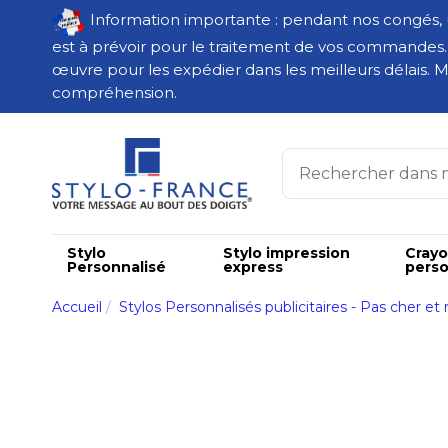
Information importante : pendant nos congés,
est à prévoir pour le traitement de vos commandes
œuvre pour les expédier dans les meilleurs délais. M
compréhension.
Stylo
Stylo impression
Cray
Personnalisé
express
perso
Accueil
Stylos Personnalisés publicitaires - Pas cher et 