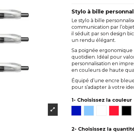
Stylo à bille personn
Le stylo à bille personnal
communication par l’objet
il séduit par son design bi
un rendu élégant.
Sa poignée ergonomique a
quotidien. Idéal pour valo
personnalisation en impre
en couleurs de haute qual
Équipé d’une encre bleue, 
pour s’adapter à votre iden
1- Choisissez la couleur
Bleu foncé
Bleu clair
Blanc
Rouge
Noi
2- Choisissez la quantit