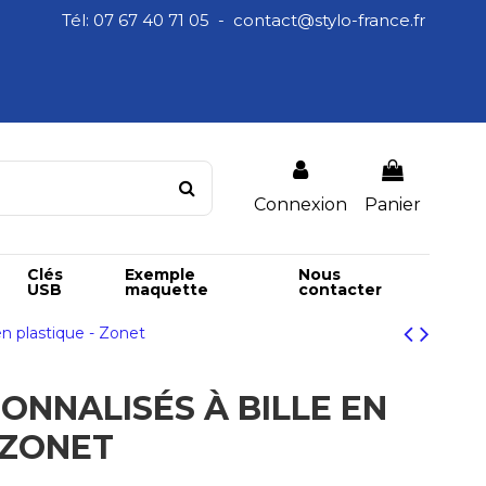
Tél: 07 67 40 71 05 - contact@stylo-france.fr
Connexion
Panier
Clés
Exemple
Nous
USB
maquette
contacter
 en plastique - Zonet
ONNALISÉS À BILLE EN
 ZONET