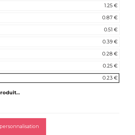
1.25 €
0.87 €
0.51 €
0.39 €
0.28 €
0.25 €
0.23 €
oduit...
 personnalisation