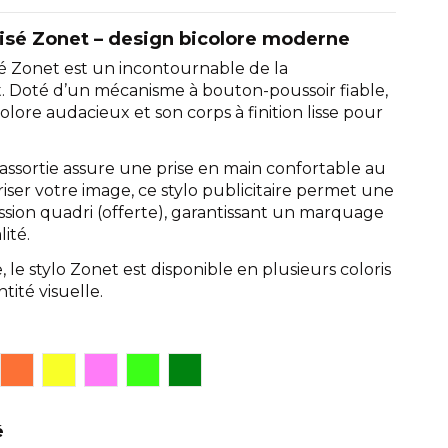
alisé Zonet – design bicolore moderne
isé Zonet est un incontournable de la
. Doté d’un mécanisme à bouton-poussoir fiable,
colore audacieux et son corps à finition lisse pour
ssortie assure une prise en main confortable au
riser votre image, ce stylo publicitaire permet une
ssion quadri (offerte), garantissant un marquage
ité.
le stylo Zonet est disponible en plusieurs coloris
tité visuelle.
r
Orange
Jaune
Rose
Vert clair
Vert foncé
é