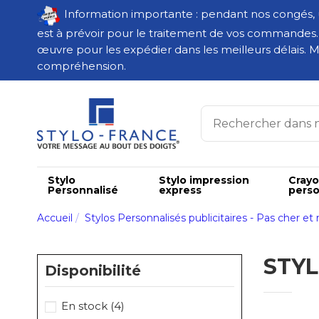
Information importante : pendant nos congés,
est à prévoir pour le traitement de vos commandes
œuvre pour les expédier dans les meilleurs délais. M
compréhension.
Stylo
Stylo impression
Cray
Personnalisé
express
perso
Accueil
Stylos Personnalisés publicitaires - Pas cher et 
STYL
Disponibilité
En stock
(4)