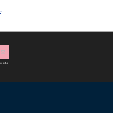
€
 site.