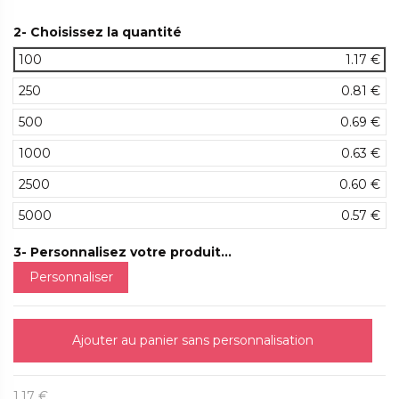
2- Choisissez la quantité
100
1.17 €
250
0.81 €
500
0.69 €
1000
0.63 €
2500
0.60 €
5000
0.57 €
3- Personnalisez votre produit...
Personnaliser
Ajouter au panier sans personnalisation
1,17 €