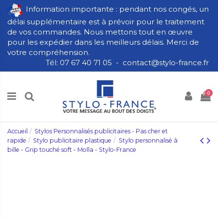
Information importante : pendant nos congés, un
délai supplémentaire est à prévoir pour le traitement
de vos commandes. Nous mettons tout en œuvre
pour les expédier dans les meilleurs délais. Merci de
votre compréhension.
Tél: 07 67 40 71 05 - contact@stylo-france.fr
0
Accueil
Stylos Personnalisés publicitaires - Pas cher et
rapide
Stylo publicitaire plastique
Stylo personnalisé à
bille - Grip touché soft - Molla - Stylo-France