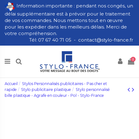
Information importante : pendant nos congés, un
délai supplémentaire est à prévoir pour le traitement
de vos commandes. Nous mettons tout en œuvre
pour les expédier dans les meilleurs délais. Merci de
votre compréhension.
Tél: 07 67 40 71 05 - contact@stylo-france.fr
0
Accueil
Stylos Personnalisés publicitaires - Pas cher et
rapide
Stylo publicitaire plastique
Stylo personnalisé
bille plastique - Agrafe en couleur - Pol - Stylo-France