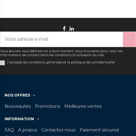
Vous pouvez vous désinscrire à tout moment. Vous trouverez pour cela nos
informations de contact dans les conditions d'utilisation du site.
J'accepte les conditions générales et la politique de confidentialité
NOS OFFRES
Nouveautés
Promotions
Meilleures ventes
INFORMATION
FAQ
A propos
Contactez-nous
Paiement sécurisé