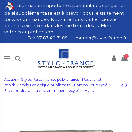
Information importante : pendant nos congés, un
délai supplémentaire est à prévoir pour le traitement
de vos commandes. Nous mettons tout en œuvre
pour les expédier dans les meilleurs délais. Merci de
votre compréhension.
Tél: 07 67 40 71 05 - contact@stylo-france.fr
0
Accueil
Stylos Personnalisés publicitaires - Pas cher et
rapide
Stylo Ecologique publicitaire - Bambou et recyclé
Stylo publicitaire à bille en matière recyclée - Hydra