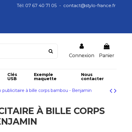
Tél: 07 67 40 71 05 - contact@stylo-france.fr
Connexion
Panier
Clés
Exemple
Nous
USB
maquette
contacter
o publicitaire à bille corps bambou - Benjamin
CITAIRE À BILLE CORPS
ENJAMIN