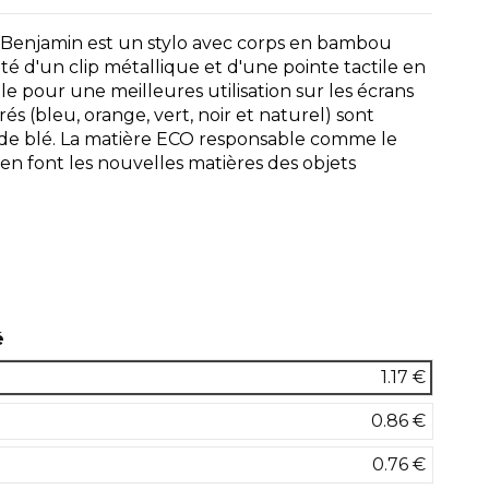
ire Benjamin est un stylo avec corps en bambou
oté d'un clip métallique et d'une pointe tactile en
e pour une meilleures utilisation sur les écrans
rés (bleu, orange, vert, noir et naturel) sont
e de blé. La matière ECO responsable comme le
en font les nouvelles matières des objets
turel
é
1.17 €
0.86 €
0.76 €