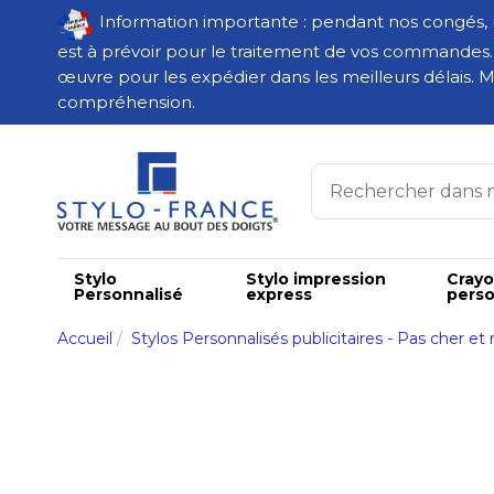
Information importante : pendant nos congés,
est à prévoir pour le traitement de vos commandes
œuvre pour les expédier dans les meilleurs délais. M
compréhension.
Stylo
Stylo impression
Cray
Personnalisé
express
perso
Accueil
Stylos Personnalisés publicitaires - Pas cher et 