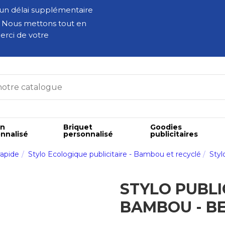
 un délai supplémentaire
. Nous mettons tout en
erci de votre
on
Briquet
Goodies
nnalisé
personnalisé
publicitaires
rapide
Stylo Ecologique publicitaire - Bambou et recyclé
Styl
STYLO PUBLI
BAMBOU - B