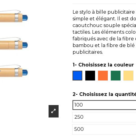
Le stylo à bille publicita
simple et élégant. Il est d
caoutchouc souple spécial
tactiles. Les éléments colo
fabriqués avec de la fibr
bambou et la fibre de blé 
publicitaires.
1- Choisissez la couleur
Bleu
Noir
Orange
Vert
Na
2- Choisissez la quantit
100
250
500