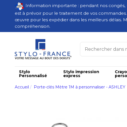
Information importante : pendant nos congés,
est à prévoir pour le traitement de vos commandes
œuvre pour les expédier dans les meilleurs délais. M
compréhension.
Stylo
Stylo impression
Cray
Personnalisé
express
perso
Accueil
Porte-clés Mètre 1M à personnaliser - ASHLEY