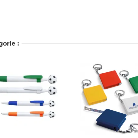
orie :