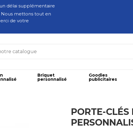
 un délai supplémentaire
. Nous mettons tout en
erci de votre
on
Briquet
Goodies
nnalisé
personnalisé
publicitaires
PORTE-CLÉS 
PERSONNALIS