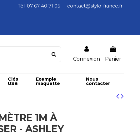
Tél: 07 67 40 71 05 - contact@stylo-france.fr
Connexion
Panier
Clés
Exemple
Nous
USB
maquette
contacter
MÈTRE 1M À
ER - ASHLEY