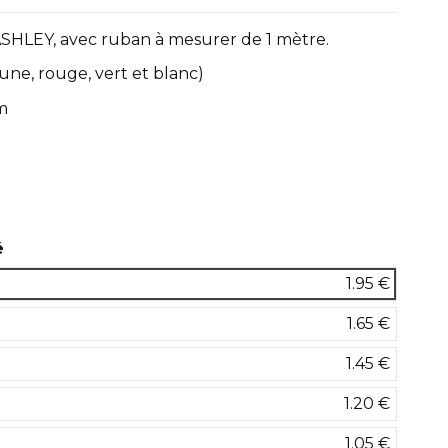
ASHLEY, avec ruban à mesurer de 1 mètre.
jaune, rouge, vert et blanc)
m
une
é
1.95 €
1.65 €
1.45 €
1.20 €
1.05 €