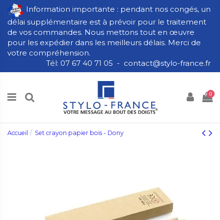
Information importante : pendant nos congés, un
délai supplémentaire est à prévoir pour le traitement
de vos commandes. Nous mettons tout en œuvre
pour les expédier dans les meilleurs délais. Merci de
votre compréhension.
Tél: 07 67 40 71 05 - contact@stylo-france.fr
0
Accueil
Set crayon papier bois - Dony